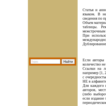
Статья и ан
языком. В н
сведения по п
Объем матери
таблицы. Ре
межстрочным 
При использ
международно
Дублирование 
Если авторы 
количество не
Ссылки на ли
например [1, 
с очередность
НЕ в алфавитн
Для каждого 
авторов, мес
(либо выборо
если издание 
периодическо