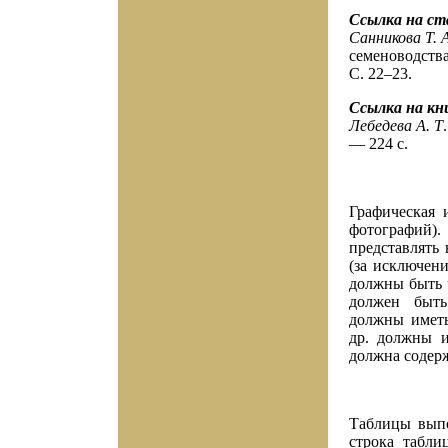
Ссылка на с
Санникова Т. А
семеноводства
С. 22–23.
Ссылка на кн
Лебедева А. Т
— 224 с.
Графическая 
фотографий)
представлять в
(за исключени
должны быть 
должен быть
должны иметь
др. должны и
должна содер
Таблицы выпо
строка табли